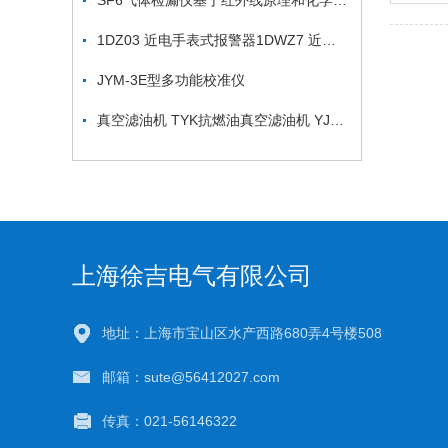
SF6气体检漏仪基于红外线原理和化学反应原理
1DZ03 近电手表式报警器1DWZ7 近电手表报警器
JYM-3E型多功能校准仪
真空滤油机 TYK抗燃油真空滤油机 YJ型油液真空净化机
上海徐吉电气有限公司
地址：上海市宝山区水产西路680弄4号楼508
邮箱：sute@56412027.com
传真：021-56146322