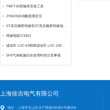
TMFT36型轴承安装工具
JY6626自动酸值测定仪
ST高压橡胶绝缘垫ST高压橡胶绝缘地毯ST低压绝缘橡胶板
绝缘电阻计3452
滤油车 LUC-63精细滤油车 LUC-100精细滤油车
SF6气体检漏仪在使用时的注意事项
上海徐吉电气有限公司
地址：上海市宝山区水产西路680弄4号楼508