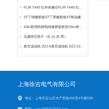
FLIR T440 红外热像仪FLIR T440 红外热像仪
ST丁晴橡胶板ST丁苯橡胶板ST耐油橡胶板ST三元乙丙橡胶板
10kv防滑防静电绝缘胶板胶垫35kv绝缘橡胶板
北越快巴垫片（红,白,灰,黑）
真空滤油机 DZJ-6真空滤油机 DZJ-10真空滤油机
上海徐吉电气有限公司
地址：上海市宝山区水产西路680弄4号楼508
邮箱：sute@56412027.com