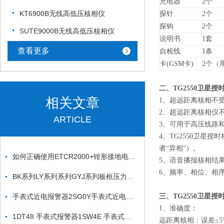
充电器
2个
KT6900B无线高低压核相仪
探针
2个
探钩
2个
SUTE9000B无线高低压核相仪
说明书
1套
查看更多
自检线
1条
卡(GSM卡)
2个（
二、TG2550卫星
相关文章
1、超远距离核相不
2、超远距离核相仪
ARTICLE
3、可用于高压线路
4、TG2550卫星
者“异相”）。
如何正确使用ETCR2000+钳形接地电阻测试仪？
5、语音播报核相结
6、频率、相位、相
BK系列LY系列系列GYJ系列板框压力式滤油机
手表式近电报警器2SG0Y手表式近电报警器2SGDY
三、TG2550卫星
1、准确度：
1DT48 手表式报警器1SW4E 手表式报警器
远距离核相：误差≤5