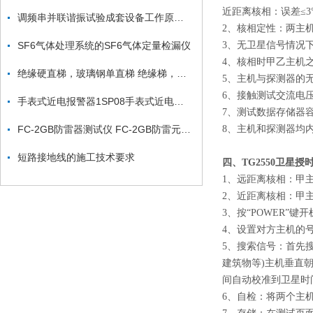
近距离核相：误差≤3
调频串并联谐振试验成套设备工作原理☆
2、核相定性：两主机测
SF6气体处理系统的SF6气体定量检漏仪
3、无卫星信号情况
4、核相时甲乙主机之
绝缘硬直梯，玻璃钢单直梯 绝缘梯，绝缘单梯，玻璃钢单梯
5、主机与探测器的无
6、接触测试交流电压等
手表式近电报警器1SP08手表式近电报警器1SP4F
7、测试数据存储器容
FC-2GB防雷器测试仪 FC-2GB防雷元件测试仪
8、主机和探测器均内
短路接地线的施工技术要求
四、TG2550卫星
1、远距离核相：甲
2、近距离核相：甲
3、按“POWER”
4、设置对方主机的号
5、搜索信号：首先
建筑物等)主机垂直
间自动校准到卫星时
6、自检：将两个主机