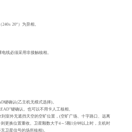
40± 20°）为异相。
V的裸电线必须采用非接触核相。
AD键确认(乙主机无模式选择)。
READ”键确认。也可以不用卡人工核相。
拿到室外无遮挡天空的空旷位置，(空旷广场、十字路口、远离
号则更换位置重收。卫星颗数大于4～5颗1分钟以上时，主机时
无卫星信号的场所核相)。