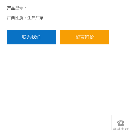
能，两主机可以互发测试数据给对方，自动完成核
产品型号：
相，并显示相位差、核相结果（“同相"或者“异相"）。
厂商性质：生产厂家
联系我们
留言询价
联系电话