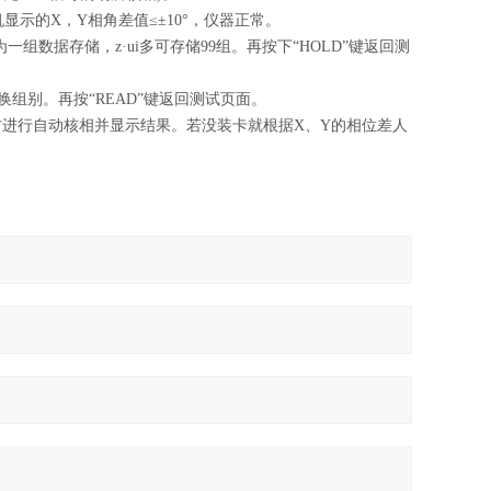
显示的X，Y相角差值≤±10°，仪器正常。
作为一组数据存储，
z·ui
多可存储99组。再按下“HOLD”键返回测
换组别。再按“READ”键返回测试页面。
对方进行自动核相并显示结果。若没装卡就根据X、Y的相位差人