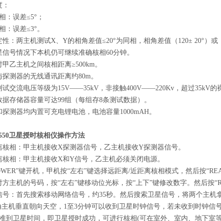
度：
相：误差≤5°；
相：误差≤3°。
性：两主机测试X、Y的相角差值≤20°为同相，相角差值（120± 20°）或（2
星信号情况下本机仍可继续准确核相60分钟。
时甲乙主机之间核相距离≥500km。
与探测器的无线通讯距离约80m。
测试交流电压等级为15V——35kV，非接触400V——220Kv，超过35k
数据存储器容量可达99组（每组存8条测试数据）。
和探测器均内置可充电锂电池，电池容量1000mAH。
2550卫星授时核相仪操作方法
离核相：甲主机接收X探测器信号，乙主机接收Y探测器信号。
离核相：甲主机接收X和Y信号，乙主机必须关闭电源。
POWER”键开机，甲机按“左右”键选择远距离/近距离核相模式，然后按“RE
对方主机的号码，按“左右”键移动位光标，按“上下”键修改数字。然后按“
信号：首先搜索移动网络信号，约35秒。然后搜索卫星信号，将两个主机
)主机垂直朝向天空，1至3分钟可以收到卫星时钟信号，若未收到时钟信
准到卫星时间，即卫星授时成功，可进行核相(可在室外、室内、地下室等