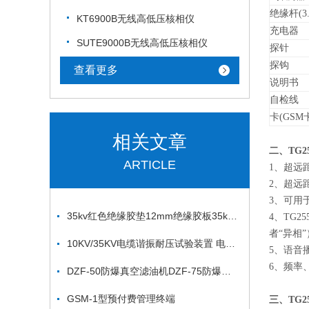
绝缘杆(3.
KT6900B无线高低压核相仪
充电器
SUTE9000B无线高低压核相仪
探针
探钩
查看更多
说明书
自检线
卡(GSM
相关文章
二、TG
ARTICLE
1、超远
2、超远
3、可用
35kv红色绝缘胶垫12mm绝缘胶板35kv绝缘胶垫
4、TG
者“异相
10KV/35KV电缆谐振耐压试验装置 电缆交流耐压试验装置
5、语音
6、频率
DZF-50防爆真空滤油机DZF-75防爆真空滤油机
GSM-1型预付费管理终端
三、TG