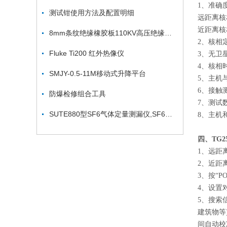
1、准确
测试钳使用方法及配置明细
远距离核
近距离核
8mm条纹绝缘橡胶板110KV高压绝缘垫12mm防滑绝缘垫
2、核相定
Fluke Ti200 红外热像仪
3、无卫
4、核相
SMJY-0.5-11M移动式升降平台
5、主机
6、接触
防爆检修组合工具
7、测试
SUTE880型SF6气体定量测漏仪,SF6回收重放装置价格
8、主机
四、TG
1、远距
2、近距
3、按“
4、设置
5、搜索
建筑物等
间自动校