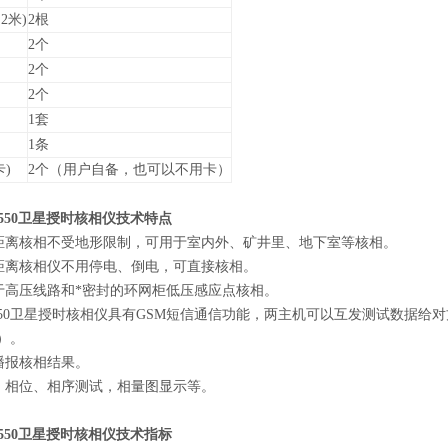
2米)
2根
2个
2个
2个
1套
1条
卡)
2个（用户自备，也可以不用卡）
2550卫星授时核相仪技术特点
距离核相不受地形限制，可用于室内外、矿井里、地下室等核相。
距离核相仪不用停电、倒电，可直接核相。
于高压线路和*密封的环网柜低压感应点核相。
2550卫星授时核相仪具有GSM短信通信功能，两主机可以互发测试数据给
”）。
播报核相结果。
、相位、相序测试，相量图显示等。
2550卫星授时核相仪技术指标