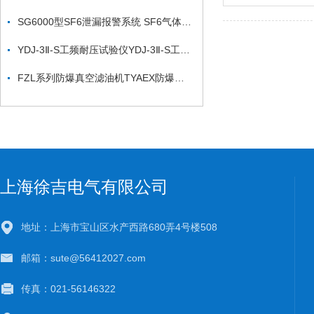
SG6000型SF6泄漏报警系统 SF6气体检漏仪*
YDJ-3Ⅱ-S工频耐压试验仪YDJ-3Ⅱ-S工频耐压试验仪
FZL系列防爆真空滤油机TYAEX防爆型润滑液压油真空滤油机
上海徐吉电气有限公司
地址：上海市宝山区水产西路680弄4号楼508
邮箱：sute@56412027.com
传真：021-56146322