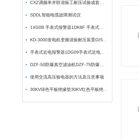
CXZ调频串并联谐振工耐压试验成套设备
SDDL智能电缆故障测试仪
1XG0B 手表式报警器1DK8F 手表式报警器
KD-3000发电机变频谐振耐压装置GIS交流耐压试验仪器
手表式近电报警器1DG09手表式近电报警器1DG08
DZF-50防爆真空滤油机DZF-75防爆真空滤油机
使用交流高压验电器的方法及注意事项
30KV绿色平板绝缘垫30KV红色平板绝缘垫