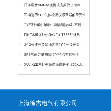
日本理音VM63A便携式测振仪上海徐吉电气
正确选用SF6气体检漏仪报警器的重要性
TY不锈钢滤油机KL磷酸酯抗燃油不锈钢滤油机
Flir T335红外热像仪Flir T335红外热像仪
JY-3分接开关滤油装置JY-2分接开关滤油装置
SF6气体定量测漏仪的特点有哪些？
XUJIXZB系列变频谐振试验变压器XUJIXZB变频谐振试验变压器
上海徐吉电气有限公司