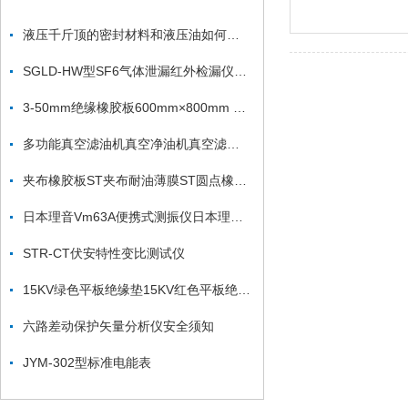
液压千斤顶的密封材料和液压油如何选择
SGLD-HW型SF6气体泄漏红外检漏仪SF6综合分析仪厂家
3-50mm绝缘橡胶板600mm×800mm 绝缘胶垫
多功能真空滤油机真空净油机真空滤油机
夹布橡胶板ST夹布耐油薄膜ST圆点橡胶板ST钢板纹橡胶板ST
日本理音Vm63A便携式测振仪日本理音Vm63A便携式测振仪
STR-CT伏安特性变比测试仪
15KV绿色平板绝缘垫15KV红色平板绝缘垫
六路差动保护矢量分析仪安全须知
JYM-302型标准电能表