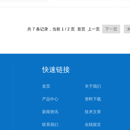
共 7 条记录，当前 1 / 2 页 首页 上一页
下一页
快速链接
首页
关于我们
产品中心
资料下载
新闻资讯
技术文章
联系我们
在线留言