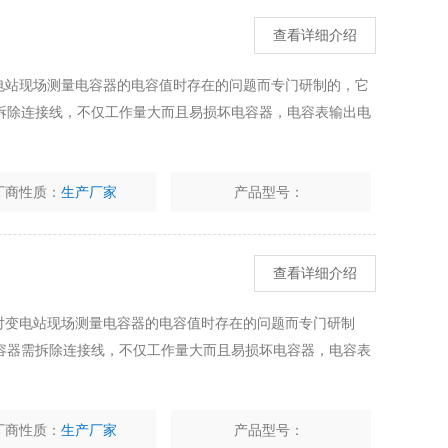
查看详细介绍
对变电站现场测量电容器的电容值时存在的问题而专门研制的，它
拆除连接线，不仅工作量大而且易损坏电容器，电容表输出电
厂商性质：
生产厂家
产品型号：
查看详细介绍
是针对变电站现场测量电容器的电容值时存在的问题而专门研制
容器需拆除连接线，不仅工作量大而且易损坏电容器，电容表
厂商性质：
生产厂家
产品型号：