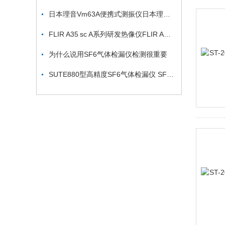
日本理音Vm63A便携式测振仪日本理音Vm63A便携式测振仪
FLIR A35 sc A系列研发热像仪FLIR A35 sc A系列研发热像仪
为什么说用SF6气体检漏仪检测很重要
SUTE880型高精度SF6气体检漏仪 SF6气体检漏仪批发