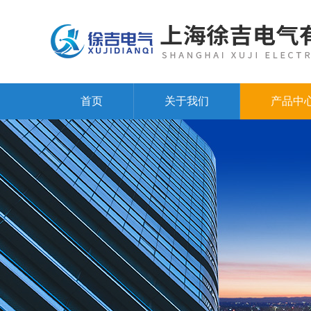
首页
关于我们
产品中