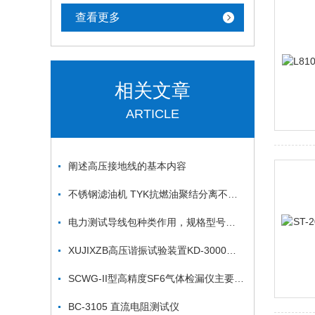
查看更多
相关文章
ARTICLE
阐述高压接地线的基本内容
不锈钢滤油机 TYK抗燃油聚结分离不锈钢滤油机
电力测试导线包种类作用，规格型号及测试导线包含哪些东西？
XUJIXZB高压谐振试验装置KD-3000高压谐振耐压试验装置
SCWG-II型高精度SF6气体检漏仪主要特点
BC-3105 直流电阻测试仪