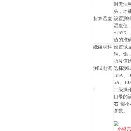
时无法
头，才
折算温度
设置测
温度值
+255
值的准
绕组材料
设置试
铜、铝
折算值
测试电流
选择测
1mA、1
5A、1
2
二级操
目录的
右”键移
参数。
小提