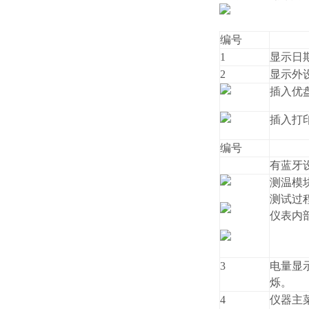
编号
1
显示日
2
显示外
插入优
插入打
编号
有蓝牙
测温模
测试过
仪表内
3
电量显
烁。
4
仪器主