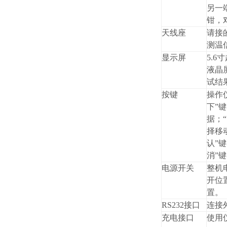
另一
钳，
天线座
请接
测温
显示屏
5.
液晶
试结
按键
操作仪
下”
据；
择移
认”
消”
电源开关
整机
开位
置。
RS232接口
连接
充电接口
使用