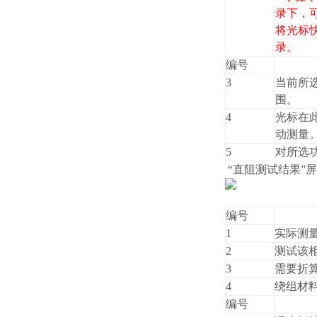
录下，可
将光标
录。
编号
3
当前所
围。
4
光标在此
动测量
5
对所选
“直阻测试结果”
编号
1
实际测
2
测试该
3
需要折
4
绕组材
编号