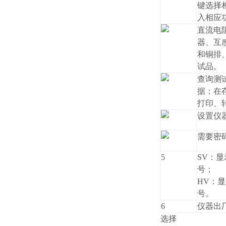
键选择
入相应
直流电
器、互
和铜排
试品。
查询测
据；在
打印、
设置仪
需要密
5
SV：
号；
HV：
号。
6
仪器出
选择