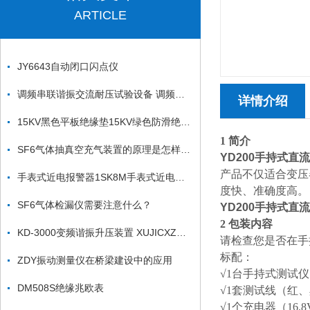
ARTICLE
JY6643自动闭口闪点仪
调频串联谐振交流耐压试验设备 调频串联谐振交流耐压试验装置
详情介绍
15KV黑色平板绝缘垫15KV绿色防滑绝缘垫
1 简介
SF6气体抽真空充气装置的原理是怎样的？
YD200手持式直
产品不仅适合变压
手表式近电报警器1SK8M手表式近电报警器1SK8F
度快、准确度高。
SF6气体检漏仪需要注意什么？
YD200手持式直
2 包装内容
KD-3000变频谐振升压装置 XUJICXZ变频谐振升压装置
请检查您是否在手
标配：
ZDY振动测量仪在桥梁建设中的应用
√1台手持式测试仪
DM508S绝缘兆欧表
√1套测试线（红
√1个充电器（16.8