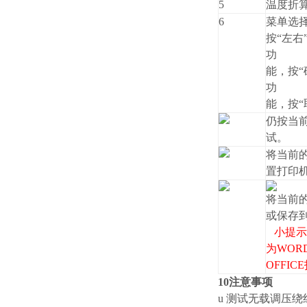
5
温度折
6
菜单选
按“左右
功
能，按“
功
能，按“
仍按当
试。
将当前
置打印
将当前
或保存
小提示
为WOR
OFFI
10注意事项
u 测试无载调压