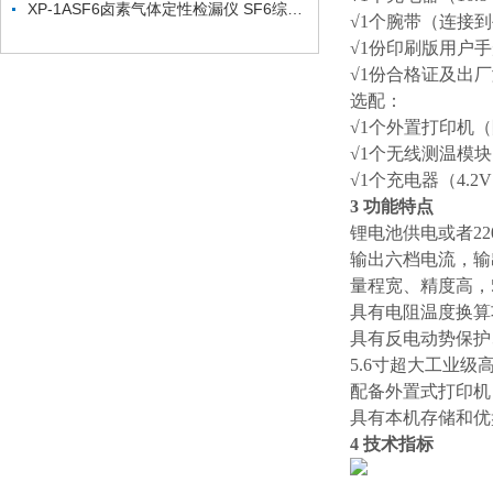
XP-1ASF6卤素气体定性检漏仪 SF6综合分析仪技术参数
√1个腕带（连接
√1份印刷版用户
√1份合格证及出
选配：
√1个外置打印机
√1个无线测温模
√1个充电器（4.2
3 功能特点
锂电池供电或者2
输出六档电流，输
量程宽、精度高，50
具有电阻温度换算
具有反电动势保护
5.6寸超大工业
配备外置式打印机
具有本机存储和优
4 技术指标