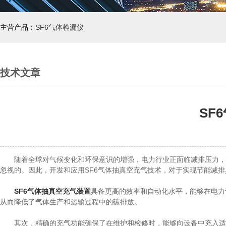
主营产品：
SF6气体检漏仪
技术文章
SF
随着全球对气候变化和环保意识的增强，电力行业正面临减排压力，其中
忽视的。因此，开发和应用SF6气体抽真空充气技术，对于实现节能减
SF6气体抽真空充气装置
具备更高的效率和自动化水平，能够在电力
从而降低了气体生产和运输过程中的碳排放。
其次，精确的充气功能确保了在维护和检修时，能够向设备中充入适量