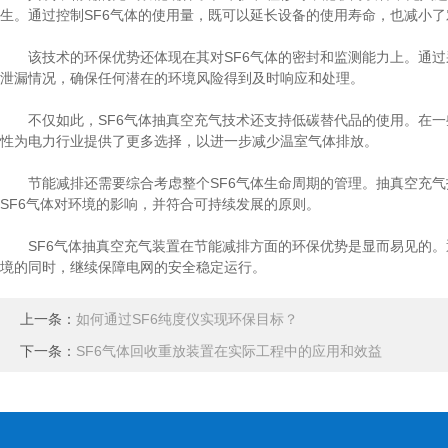
生。通过控制SF6气体的使用量，既可以延长设备的使用寿命，也减小
该技术的环保优势还体现在其对SF6气体的密封和监测能力上。通过采
泄漏情况，确保任何潜在的环境风险得到及时响应和处理。
不仅如此，SF6气体抽真空充气技术还支持低碳替代品的使用。在一些
性为电力行业提供了更多选择，以进一步减少温室气体排放。
节能减排还需要综合考虑整个SF6气体生命周期的管理。抽真空充气技
SF6气体对环境的影响，并符合可持续发展的原则。
SF6气体抽真空充气装置在节能减排方面的环保优势是显而易见的。
境的同时，继续保障电网的安全稳定运行。
上一条：
如何通过SF6纯度仪实现环保目标？
下一条：
SF6气体回收重放装置在实际工程中的应用和效益