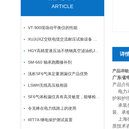
ARTICLE
VT-900现场动平衡仪的性能
XUJIJXZ交联电缆交流耐压试验设备 交流电缆交流耐压测试仪
HGY高精度液压油不锈钢真空滤油机JL不锈钢食用油滤油车
详
SM-660 轴承跑圈修补剂
产品详细
浅析SF6气体定量测漏仪产品优势
广东省
产品介
LSWH无线高压核相器
电力承
SF6气体检漏仪具有高灵敏度，能够检测到微量气体泄漏
护和护
承装类
令克棒在电力线路上的使用
装、承
上海徐
IRT7A 继电保护测试装置
质技术