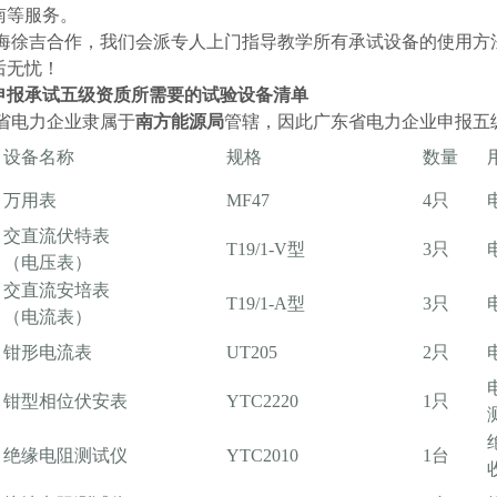
南等服务。
徐吉合作，我们会派专人上门指导教学所有承试设备的使用方
后无忧！
申报承试五级资质所需要的试验设备清单
电力企业隶属于
南方能源局
管辖，因此广东省电力企业申报五
设备名称
规格
数量
万用表
MF47
4只
交直流伏特表
T19/1-V型
3只
（电压表）
交直流安培表
T19/1-A型
3只
（电流表）
钳形电流表
UT205
2只
钳型相位伏安表
YTC2220
1只
绝缘电阻测试仪
YTC2010
1台