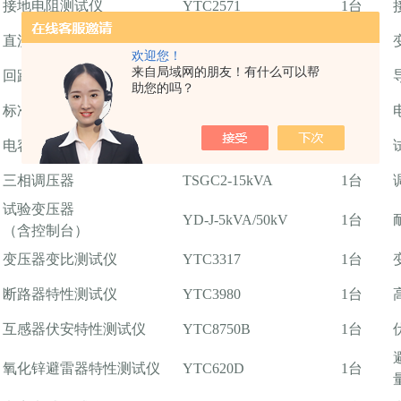
接地电阻测试仪
YTC2571
1台
直流电阻测试仪
YTC316-10
1台
欢迎您！
来自局域网的朋友！有什么可以帮
回路电阻测试仪
YTC5501-100
1台
助您的吗？
标准电流互感器
HL1 15-600/5A
1台
电容分压器高压测量系统
YTC8107-50
1台
三相调压器
TSGC2-15kVA
1台
试验变压器
YD-J-5kVA/50kV
1台
（含控制台）
变压器变比测试仪
YTC3317
1台
断路器特性测试仪
YTC3980
1台
互感器伏安特性测试仪
YTC8750B
1台
氧化锌避雷器特性测试仪
YTC620D
1台