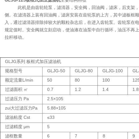
GLJG-125板框式加压滤油机
主要结构特征
此机是由齿轮轮泵，滤清器，安全阀，回油阀，滤床，后支架，底
侧。在滤清器上装有回油阀，滤床安装在齿轮泵的上方，其中滤板框
入，通过滤清器排除掉较大的颗粒杂志后，在进入齿轮泵。齿轮泵在
规定值时。安全阀就立刻启动，使油液在油泵中自行循环，油压不再
拉杆移动。
GLJG系列 板框式加压滤油机
规格型号
GLJG-50
GLJG-80
GLJG-100
GL
额定流量L/min
50
80
100
12
过滤面积 ㎡
0.7
1.2
1.4
1.8
过滤压力 Pa
2.5×105
zui大过滤压力Pa
5.88×105
滤油粘度 Cst
≤33
过滤精度 μm
5
滤框数量
6
7
8
9