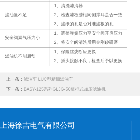
1、清洗滤清器
滤油量不足
2、检查滤板滤框同侧撑耳是否一致
3、滤纸的孔是否对准滤板的孔
1、调整弹簧压力至安全阀开启压力
安全阀漏气压力小
2、将安全阀清洗后用金刚砂研磨
1、保险丝烧断应更换
滤油机不能启动
2、插头接触不良，检查后予以更换
上一条：
滤油车 LUC型精细滤油车
下一条：
BASY-125系列GLJG-50板框式加压滤油机
上海徐吉电气有限公司