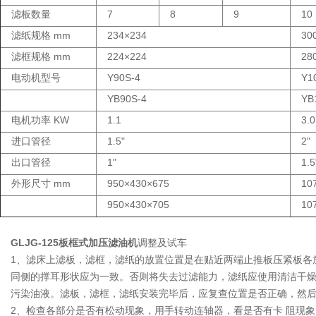
滤板数量
7
8
9
10
滤纸规格 mm
234×234
30
滤框规格 mm
224×224
28
电动机型号
Y90S-4
Y1
YB90S-4
YB
电机功率 KW
1.1
3.0
进口管径
1.5"
2"
出口管径
1"
1.5
外形尺寸 mm
950×430×675
10
950×430×705
10
GLJG-125板框式加压滤油机
调整及试车
1、滤床上滤板，滤框，滤纸的放置位置是在贴近两端止推板压紧板各
同侧的撑耳形状应为一致。否则将失去过滤能力，滤纸应使用清洁干
污染油液。滤板，滤框，滤纸安装完毕后，应复查位置是否正确，然后
2、检查各部分是否有松动现象，用手转动连轴器，看是否有卡 阻现