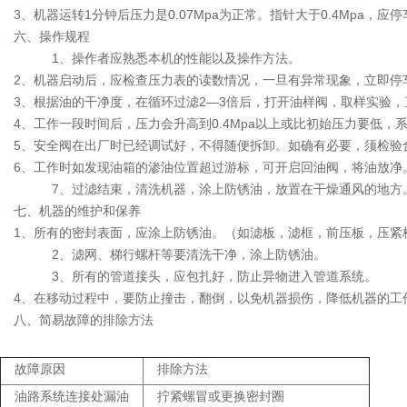
3、机器运转1分钟后压力是0.07Mpa为正常。指针大于0.4Mpa，应
六、操作规程
1、操作者应熟悉本机的性能以及操作方法。
2、机器启动后，应检查压力表的读数情况，一旦有异常现象，立即停
3、根据油的干净度，在循环过滤2—3倍后，打开油样阀，取样实验
4、工作一段时间后，压力会升高到0.4Mpa以上或比初始压力要低
5、安全阀在出厂时已经调试好，不得随便拆卸。如确有必要，须检验
6、工作时如发现油箱的渗油位置超过游标，可开启回油阀，将油放净
7、过滤结束，清洗机器，涂上防锈油，放置在干燥通风的地方
七、机器的维护和保养
1、所有的密封表面，应涂上防锈油。（如滤板，滤框，前压板，压紧
2、滤网、梯行螺杆等要清洗干净，涂上防锈油。
3、所有的管道接头，应包扎好，防止异物进入管道系统。
4、在移动过程中，要防止撞击，翻倒，以免机器损伤，降低机器的工
八、简易故障的排除方法
故障原因
排除方法
油路系统连接处漏油
拧紧螺冒或更换密封圈