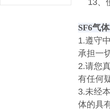
13、使
SF6气
1.遵
承担一
2.请
有任何
3.未
体的具