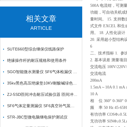
500A 电流钳，可
功能，可自动关机或转
相关文章
量时间。 15. 支
式文件 EXCEL 
ARTICLE
用。 18. 人性化
20. 采用超小型
6
SUTE660型综合继保仪线路保护
二、技术指标 1. 
2. 基本误差 测量项
绝缘操作杆的耐压规格和使用条件
交流电压 100V/220V/
SGO智能微水测量仪 SF6气体检漏仪 SF6综合分析仪新型
交流电流
200mA
35kv黑色高压绝缘垫10KV耐酸碱绿色胶垫绝缘胶垫3mm
1.5mA～10A 0.1 mA
10 A
ZJ-5SD匝间冲击耐压试验仪器 匝间冲击耐压试验仪器
相 位 360° 0-360° 0.
SF6气体定量测漏仪 SF6真空补气装置产品参数
频 率 50 Hz 45-65Hz
有功功率 COSΦ≥0.5L(
STR-JBC型微电脑继电保护测试仪
无功功率 SINΦ≥0.5L(