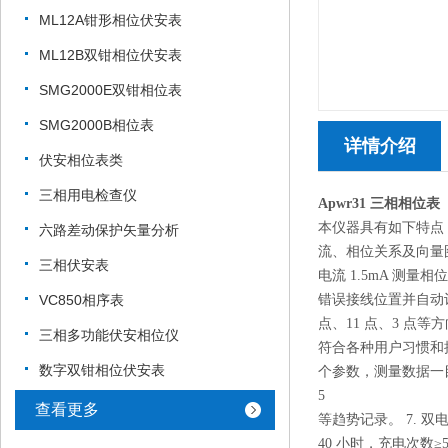
ML12A钳形相位伏安表
ML12B双钳相位伏安表
SMG2000E双钳相位表
SMG2000B相位表
详情介绍
伏安相位表类
三相用电检查仪
Apwr31 三相相位表
本仪器具有如下特点：
六路差动保护矢量分析
流、相位关系及向量
三相伏安表
电流 1.5mA 测
VC850相序表
错误接线位置并自动计
点、11 点、3 点等
三相多功能伏安相位仪
符合各种用户习惯和
数字双钳相位伏安表
个参数，测量数据一
5
查看更多
等趋势记录。 7. 双
40 小时，充电次数≥