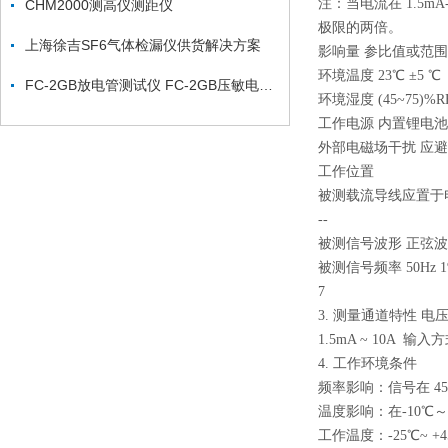
注：当电流在 1.5m
CHM2000测高仪测距仪
极限的两倍。
上海徐吉SF6气体检漏仪供货解决方案
影响量 参比值或范围
环境温度 23℃ ±5 ℃
FC-2GB放电管测试仪 FC-2GB压敏电阻测试仪
环境湿度 (45~75)%RH
工作电源 内置锂电池供
外部电磁场干扰 应避免
工作位置
被测载流导线应置于
--
被测信号波形 正弦波 β
被测信号频率 50Hz 1
7
3. 测量通道特性 电
1.5mA ~ 10A
4. 工作环境条件
频率影响：信号在 45Hz
温度影响：在-10℃～
工作温度：-25℃~ +4