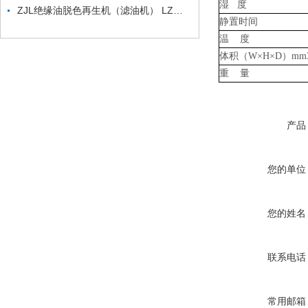
湿 度
ZJL绝缘油脱色再生机（滤油机） LZ绝缘油脱色装置
静置时间
温 度
体积（W×H×D）mm
重 量
产品
您的单位
您的姓名
联系电话
常用邮箱