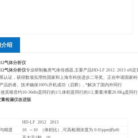
情介绍
2012气体分析仪
2012气体分析仪
专业研制氟类气体传感器,主要产品HD-LF 2012. 2013 s
系认证，获得数项实用性国家和上海市科技进步二等奖。正在申请国家科技部创新
产品的者。技术确保100%开机成功（启辉）, *解决了国内外同行
使其噪音约10-30dbi是同行的1/3,体积是同行的1/2,重量净重20.8Kg是同
定量检漏仪改进版
HD-LF 2012 2013
与精度
10 ～10 （体积比）,可高检测浓度为 0.01ppm的sf6
不大于1秒，10