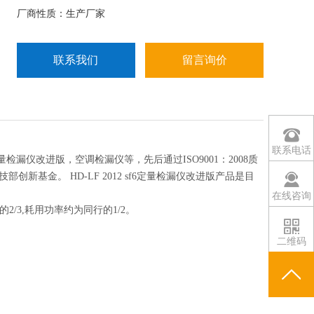
者。技术确保100%开机成功（启辉）, *解决了国内外
厂商性质：生产厂家
同行
联系我们
留言询价
联系电话
f6定量检漏仪改进版，空调检漏仪等，先后通过ISO9001：2008质
基金。 HD-LF 2012 sf6定量检漏仪改进版产品是目
在线咨询
行的2/3,耗用功率约为同行的1/2。
二维码