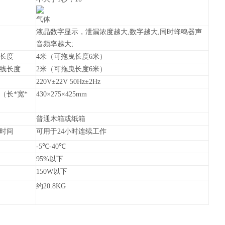
气体
液晶数字显示，泄漏浓度越大,数字越大,同时蜂鸣器声
音频率越大;
长度
4米（可拖曳长度6米）
线长度
2米（可拖曳长度6米）
220V±22V 50Hz±2Hz
（长*宽*
430×275×425mm
普通木箱或纸箱
时间
可用于24小时连续工作
-5℃-40℃
95%以下
150W以下
约20.8KG