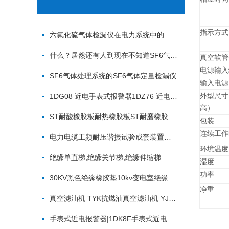
指示方式
六氟化硫气体检漏仪在电力系统中的重要性
什么？居然还有人到现在不知道SF6气体检漏仪该注意哪些事
真空软管
电源输入
SF6气体处理系统的SF6气体定量检漏仪
输入电源
1DG08 近电手表式报警器1DZ76 近电手表式报警器
外型尺寸
高）
ST耐酸橡胶板耐热橡胶板ST耐磨橡胶板ST耐臭氧橡胶板
包装
连续工作
电力电缆工频耐压谐振试验成套装置电缆工频耐压谐振试验成套装置
环境温度
绝缘单直梯,绝缘关节梯,绝缘伸缩梯
湿度
功率
30KV黑色绝缘橡胶垫10kv变电室绝缘橡胶板8mm橡胶垫
净重
真空滤油机 TYK抗燃油真空滤油机 YJ型油液真空净化机
手表式近电报警器|1DK8F手表式近电报警器1DK4N