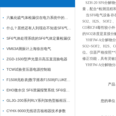
SZH-20 SF6
量，配合*检测流程
当SF6电气设备存
六氟化硫气体检漏仪在电力系统中的重要性
SO2、H2S、SOF
CO和CF4毒性较小
什么？居然还有人到现在不知道SF6气体检漏仪该注意哪些事
的SO2浓度是直接
SF6气体处理系统的SF6气体定量检漏仪
YHFJW-A分解物
SO2+SOF2、H
VM63A测振计上海徐吉电气
位。仪器严格按照**计
修正功能，具有灵敏
ZGD-1500型声光显示高压直流验电器
YHFJW-A分解物
TCW试验变压器电源控制箱
F1508兆欧表|数字摇表F1508|FLUKE1508绝缘兆欧表
产品
EHO微水仪 SF6泄漏报警系统 SF6综合分析仪价格
GLJG-200系列RLY系列加热型板框压力式滤油机
您的单位
CYHX-9000无线语言核相器技术参数