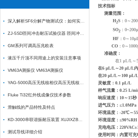
技术指标
测量范围：
深入解析SF6分解产物测试仪：如何实现电力系统中的高效气体监测
H
S
：0～200
2
SO
：0~200µ
2
ZJ-5SD匝间冲击耐压试验仪器 匝间冲击耐压试验仪器
HF
：0～10µ
GM系列可调高压兆欧表
CO
：0～1000
准确度：
液压千斤顶不同用途上的安装注意事项
在1 μL/L～5 μ
在6 μL/L～20 μL/L
VM63A测振仪 VM63A测振仪
在20 μL/L～100 μL
YAG-5000高压无线核相仪高压无线核相器*
灵敏
度：
0.1 µL/L
样气流量
：0.25 L/mi
Fluke Ti32红外线成像仪技术参数
响应速度
：10～15秒
进气压力
：≤1.0MPa
滑触线的产品特性及特点
环境温度
：-20℃～5
KD-3000串联谐振耐压装置 XUJIXZB串联谐振耐压装置
环境湿度
：≤90%RH
充电电压
：220VAC±
测试导线详细介绍
使用时间
：内置可充