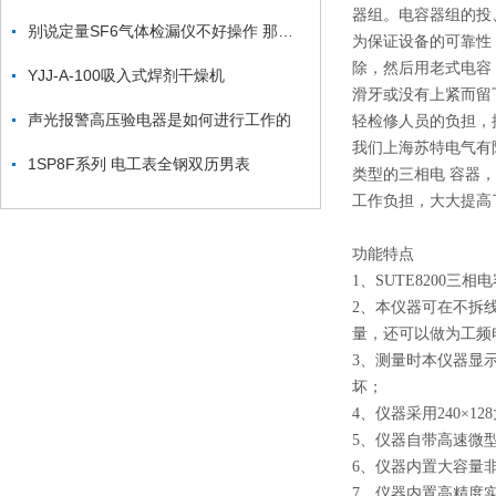
器组。电容器组的投
别说定量SF6气体检漏仪不好操作 那是你不会用
为保证设备的可靠性
除，然后用老式电容
YJJ-A-100吸入式焊剂干燥机
滑牙或没有上紧而留
声光报警高压验电器是如何进行工作的
轻检修人员的负担，
我们上海苏特电气有
1SP8F系列 电工表全钢双历男表
类型的三相电 容器
工作负担，大大提高
功能特点
1、SUTE8200
2、本仪器可在不拆
量，还可以做为工频
3、测量时本仪器显
坏；
4、仪器采用240×
5、仪器自带高速微
6、仪器内置大容量
7、仪器内置高精度