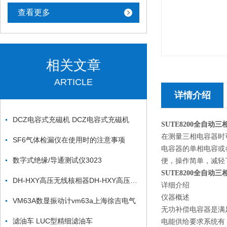
查看更多
相关文章
ARTICLE
详情介绍
DCZ电容式充磁机 DCZ电容式充磁机
SUTE8200全自动
在测量三相电容器时
SF6气体检漏仪在使用时的注意事项
电容器的单相电容或
数字式绝缘/导通测试仪3023
便，操作简单，减轻
SUTE8200全自动
DH-HXY高压无线核相器DH-HXY高压无线核相仪*
详细介绍
仪器概述
VM63A数显振动计vm63a上海徐吉电气
无功补偿电容器是满
滤油车 LUC型精细滤油车
电能供给要求系统有