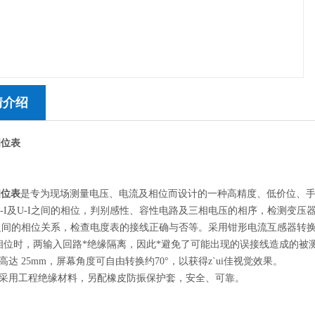
情介绍
相位表
相位表
是专为现场测量电压、电流及相位而设计的一种高精度、低价位、手
、I-I及U-I之间的相位，判别感性、容性电路及三相电压的相序，检测变
之间的相位关系，检查电度表的接线正确与否等。采用钳形电流互感器转换
间相位时，两输入回路*绝缘隔离，因此*避免了可能出现的误接线造成的
高达 25mm，屏幕角度可自由转换约70°，以获得
z`ui
佳视觉效果。
采用工程绝缘材料，另配橡皮防振保护套，安全、可靠。