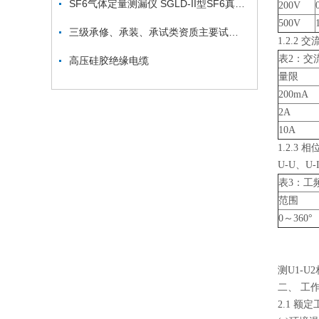
SF6气体定量测漏仪 SGLD-II型SF6真空补气装置价格
200V
500V
三级承修、承装、承试类资质主要试验设备配置表
1.2.2 
表2：交
高压硅胶绝缘电缆
量限
200mA
2A
10A
1.2.3 相
U-U、U-
表3：工
范围
0～360°
测U1-U
二、 工
2.1 额