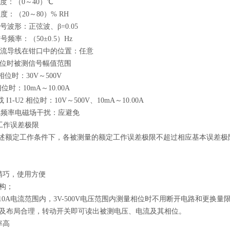
温度：（0～40）℃
湿度：（20～80）% RH
信号波形：正弦波、β=0.05
信号频率：（50±0.5）Hz
测载流导线在钳口中的位置：任意
量相位时被测信号幅值范围
2相位时：30V～500V
 相位时：10mA～10.00A
 或 I1-U2 相位时：10V～500V、10mA～10.00A
参比频率电磁场干扰：应避免
定工作误差极限
1 所述额定工作条件下，各被测量的额定工作误差极限不超过相应基本误差
精巧，使用方便
构；
A-10A电流范围内，3V-500V电压范围内测量相位时不用断开电路和更换量
及布局合理，转动开关即可读出被测电压、电流及其相位。
率高