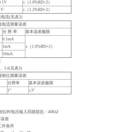
0.1V
±（1.0%RD+2）
1V
±（1.2%RD+2）
交流电流(见表2)
流电流测量误差
分 辨 率
基本误差极限
0.1mA
1mA
±（1.0%RD+2）
10mA
位
I、I-I(见表3)
频相位测量误差
分辨率
基本误差极限
1°
±3°
2相位时电压输入回路阻抗：40KΩ
作误差
定工作条件