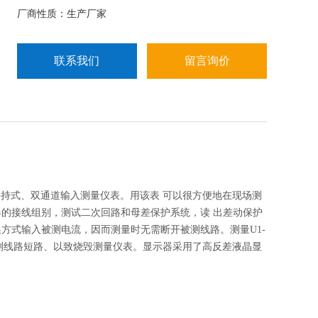
查电度表的接线正确与否等。 ML12B数显双钳相位表
厂商性质：生产厂家
的详细介绍
联系我们
留言询价
持式、双通道输入测量仪表。用该表 可以很方便地在现场测
压器的接线组别，测试二次回路和母差保护系统，读 出差动保护
方式输入被测电流，因而测量时无需断开被测线路。测量U1-
被测线路短路、以致烧毁测量仪表。显示器采用了高反差液晶显