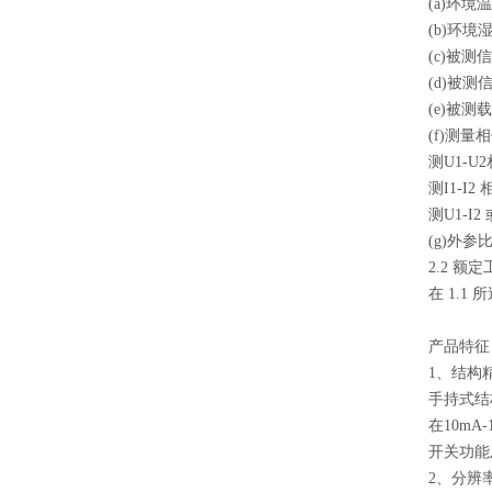
(a)环境
(b)环境
(c)被测
(d)被测
(e)被
(f)测
测U1-U
测I1-I2
测U1-I2
(g)外
2.2 额
在 1.
产品特征
1、结构
手持式结
在10m
开关功能
2、分辨