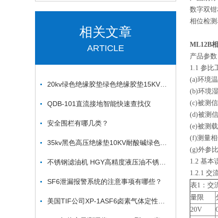
数字双钳
相位检测
相关文章
ML12B
ARTICLE
产品参数
1.1 参
(a)环境温
20kv绿色绝缘胶垫绿色绝缘胶垫15KV高压橡胶绝缘垫
(b)环境湿
(c)被测
QDB-101直流接地智能快速查找仪
(d)被测信
安全围栏有哪几类？
(e)被
(f)测量
35kv黑色高压绝缘垫10KV耐酸碱绿色胶垫绝缘胶垫3mm
(g)外
1.2 基
不锈钢滤油机 HGY高精度液压油不锈钢真空滤油机
1.2.1 
SF6泄漏报警系统的注意事项有哪些？
表1：交
量限
美国TIF公司XP-1ASF6卤素气体定性检漏仪*
20V