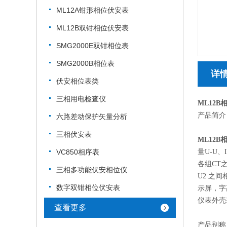
ML12A钳形相位伏安表
ML12B双钳相位伏安表
SMG2000E双钳相位表
SMG2000B相位表
详
伏安相位表类
三相用电检查仪
ML12B
产品简介
六路差动保护矢量分析
三相伏安表
ML12B
VC850相序表
量U-U
各组CT
三相多功能伏安相位仪
U2 之
数字双钳相位伏安表
示屏，字
仪表外壳
查看更多
产品别称