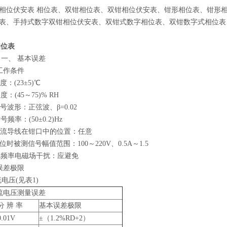
相位伏安表 相位表、双钳相位表、双钳相位伏安表、钳形相位表、钳形
表、手持式数字双钳相位伏安表、双钳式数字相位表、双钳数字式相位表
相位表
 一、 基本误差
比工作条件
度：(23±5)℃
度：(45～75)% RH
信号波形：正弦波、β=0.02
号频率：(50±0.2)Hz
测载流导线在钳口中的位置：任意
相位时被测信号幅值范围：100～220V、0.5A～1.5
参比频率电磁场干扰：应避免
本误差极限
交流电压(见表1)
流电压测量误差
分 辨 率
基本误差极限
0.01V
±（1.2%RD+2）