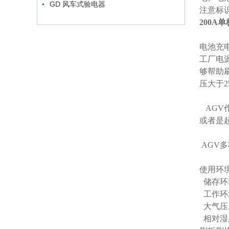
GD 风车式验电器
注意标
200A
电池充
工厂电
够帮助
压大于2
AGV
或者是
AGV
使用环
储存环境
工作环
大气压力：
相对湿度