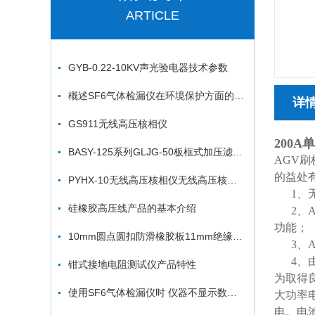
ARTICLE
GYB-0.22-10KV声光验电器技术参数
概述SF6气体检漏仪在环境保护方面的重要性
详
GS911无线高压核相仪
200A
BASY-125系列GLJG-50板框式加压滤油机
AGV
的益处
PYHX-10无线高压核相仪无线高压核相器*
1、无
硅橡胶高压线产品的基本介绍
2、A
功能；
10mm圆点圆扣防滑橡胶板11mm绝缘胶垫（绝缘胶板）
3、A
4、由
钳式接地电阻测试仪产品特性
为取得
使用SF6气体检漏仪时 仪器不显示数值怎么办？
大功率
电。电