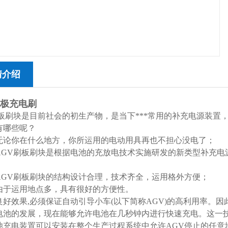
情介绍
单极充电刷
刷板刷块是目前社会的初生产物，是当下***常用的补充电源装置
有哪些呢？
论你在什么地方，你所运用的电动用具再也不担心没电了；
GV刷板刷块是根据电池的充放电技术实施研发的新类型补充电
GV刷板刷块的结构设计合理，技术齐全，运用格外方便；
于运用地点多，具有很好的方便性。
良好效果,必须保证自动引导小车(以下简称AGV)的高利用率。
电池的发展，现在能够允许电池在几秒钟内进行快速充电。这一技
池充电装置可以安装在整个生产过程系统中允许AGV停止的任意