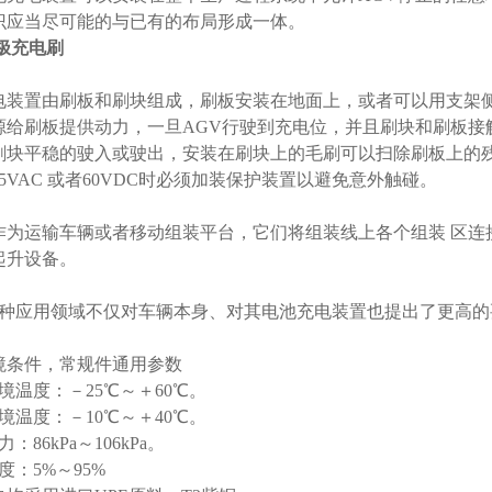
识应当尽可能的与已有的布局形成一体。
单极充电刷
电装置由刷板和刷块组成，刷板安装在地面上，或者可以用支架侧
源给刷板提供动力，一旦AGV行驶到充电位，并且刷块和刷板接
刷块平稳的驶入或驶出，安装在刷块上的毛刷可以扫除刷板上的残留
5VAC 或者60VDC时必须加装保护装置以避免意外触碰。
作为运输车辆或者移动组装平台，它们将组装线上各个组装 区连
起升设备。
多种应用领域不仅对车辆本身、对其电池充电装置也提出了更高的
境条件，常规件通用参数
温度：－25℃～＋60℃。
境温度：－10℃～＋40℃。
86kPa～106kPa。
：5%～95%