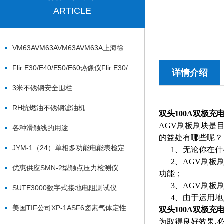
ARTICLE
VM63AVM63AVM63AVM63A上海徐吉电气
Flir E30/E40/E50/E60热像仪Flir E30/E40/E50/E60热像仪
详情介绍
3米不锈钢安全围栏
RH抗燃油不锈钢滤油机
双头100A双极充
AGV刷板刷块是
各种滑触线的用途
的益处有哪些呢？
JYM-1（24）单相多功能电能表检定装置
1、无论你在什
2、AGV刷板刷
优惠供应SMN-2型触点压力检测仪
功能；
3、AGV刷板刷
SUTE3000数字式接地电阻测试仪
4、由于运用地
美国TIF公司XP-1ASF6卤素气体定性检漏仪*
双头100A双极充
为取得良好效果,