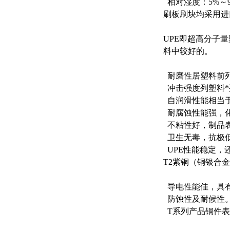
相对湿度：5%～9
刷板刷块均采用进口
UPE即超高分子
料中较好的。
耐磨性居塑料前列
冲击强度列塑料*
自润滑性能相当
耐腐蚀性能强，
不粘性好，制品
卫生无毒，抗极低
UPE性能稳定，
T2紫铜（铜银合
导电性能佳，具
防蚀性及耐候性
T系列产品铜件表