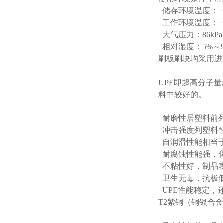
储存环境温度：－
工作环境温度：－
大气压力：86kPa～
相对湿度：5%～9
刷板刷块均采用进口
UPE即超高分子
料中较好的。
耐磨性居塑料前列
冲击强度列塑料*
自润滑性能相当
耐腐蚀性能强，
不粘性好，制品
卫生无毒，抗极低
UPE性能稳定，
T2紫铜（铜银合