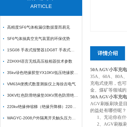
ARTICLE
高精度SF6气体检漏仪数据显而易见
SF6气体抽真空充气装置的环保优势
1SG08 手表式报警器1DG8T 手表式报警器
详情介绍
ZDHXH语言无线高压核相器技术参数
50A AGV小车
35kv绿色绝缘胶垫YX10KV低压绝缘胶垫25kv绝缘胶垫
35A、60A、8
充电式使用，也可
VM63A便携式数显测振仪上海徐吉电气
金、煤矿等领域的
30KV红色防滑绝缘垫30KV黑色防滑绝缘垫
50A AGV小车
AGV刷板刷块是
220kv绝缘伸缩梯（绝缘升降梯）220KV刀闸检修平台
的益处有哪些呢？
1、无论你在什
WAGYC-2008户外隔离开关触头压力测试仪
2、AGV刷板刷