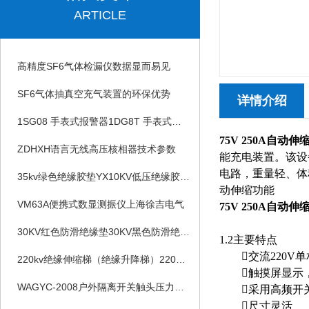
ARTICLE
高精度SF6气体检漏仪数据显而易见
SF6气体抽真空充气装置的环保优势
详情介绍
1SG08 手表式报警器1DG8T 手表式报警器
75V 250A自动
ZDHXH语言无线高压核相器技术参数
能充电装置。该设
电路，重量轻、体
35kv绿色绝缘胶垫YX10KV低压绝缘胶垫25kv绝缘胶垫
动伸缩功能
VM63A便携式数显测振仪上海徐吉电气
75V 250A自动
30KV红色防滑绝缘垫30KV黑色防滑绝缘垫
1.2主要特点
交流220V单相
220kv绝缘伸缩梯（绝缘升降梯）220KV刀闸检修平台
触摸屏显示，提供多
WAGYC-2008户外隔离开关触头压力测试仪
采用高频开
尺寸灵活