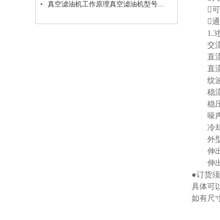
真空滤油机工作原理真空滤油机型号真空滤油机价格
可以
通过
1.3
交流输入
直流输出
直流输出
纹波：
稳流精
稳压精
噪声：
冷却
外型尺寸
伸出长度
伸出充
●订货
具体可
如有尺