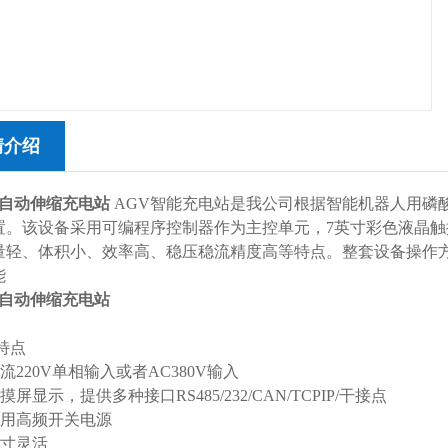
情介绍
0A自动伸缩充电站
AGV智能充电站是我公司根据智能机器人用磷
置。该设备采用可编程序控制器作为主控单元，7英寸彩色液晶
量轻、体积小、效率高、稳压稳流精度高等特点。整套设备操作
能
0A自动伸缩充电站
要特点
20V单相输入或者AC380V输入
显示，提供多种接口RS485/232/CAN/TCPIP/干接点
高频开关电源
寸灵活