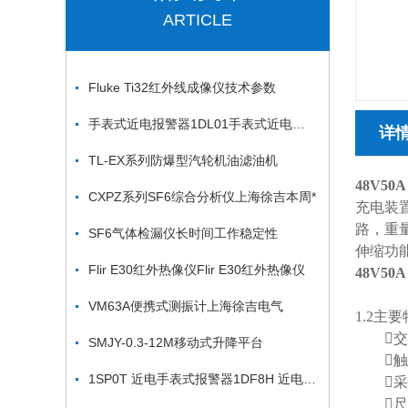
ARTICLE
Fluke Ti32红外线成像仪技术参数
手表式近电报警器1DL01手表式近电报警器1DWZ7
详
TL-EX系列防爆型汽轮机油滤油机
48V5
CXPZ系列SF6综合分析仪上海徐吉本周*
充电装
路，重
SF6气体检漏仪长时间工作稳定性
伸缩功
Flir E30红外热像仪Flir E30红外热像仪
48V5
VM63A便携式测振计上海徐吉电气
1.2主
交流2
SMJY-0.3-12M移动式升降平台
触摸屏
1SP0T 近电手表式报警器1DF8H 近电手表式报警器
采用
尺