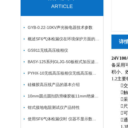
ARTICLE
GYB-0.22-10KV声光验电器技术参数
概述SF6气体检漏仪在环境保护方面的重要性
详
GS911无线高压核相仪
24V1
BASY-125系列GLJG-50板框式加压滤油机
备采用
积小、
PYHX-10无线高压核相仪无线高压核相器*
1.2主
硅橡胶高压线产品的基本介绍
交流2
触摸屏
10mm圆点圆扣防滑橡胶板11mm绝缘胶垫（绝缘胶板）
采用
尺
钳式接地电阻测试仪产品特性
可以
使用SF6气体检漏仪时 仪器不显示数值怎么办？
通过
1.3