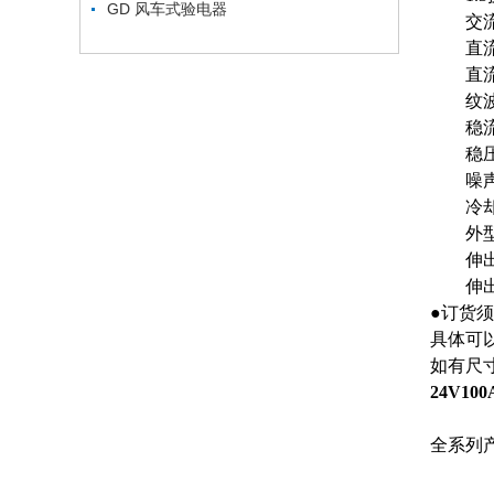
GD 风车式验电器
交流输入
直流输出
直流输出
纹波：
稳流精
稳压精
噪声：
冷却
外型尺寸
伸出长度
伸出充
●订货
具体可
如有尺
24V1
全系列