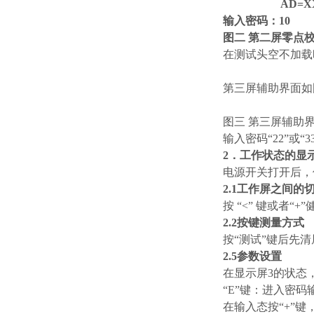
AD=X
输入密码：10
图二
第二屏零点校
在测试头空不加载
第三屏辅助界面如
图三 第三屏辅助
输入密码“22”或
2．工作状态的显
电源开关打开后，
2.1工作屏之间的
按
“<”
键或者“+
2.2按键测量方式
按“测试”键后先
2.5参数设置
在显示屏3的状态，
“E”键：进入密码
在输入态按“+”键