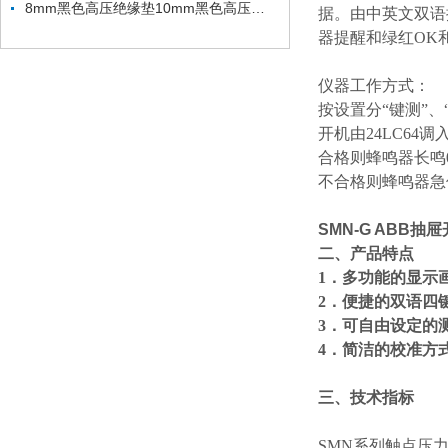
8mm黑色高压绝缘垫10mm黑色高压绝缘垫
据。由中英文双语
器提醒和绿红OK
仪器工作方式：
按设置分“键测”、
开机由24LC6
合格则蜂鸣器长鸣
不合格则蜂鸣器急
SMN-G ABB
二、产品特点
1．多功能的显示
2．便捷的双语四
3．可自由设定的
4．简洁的校准方
三、技术指标
SMN系列触点压