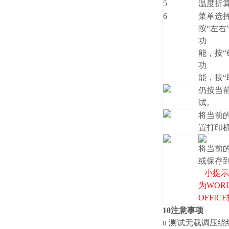
5
温度折
6
菜单选
按“左右
功
能，按“
功
能，按“
仍按当
试。
将当前
置打印
将当前
或保存
小提示
为WOR
OFFI
10注意事项
u 测试无载调压