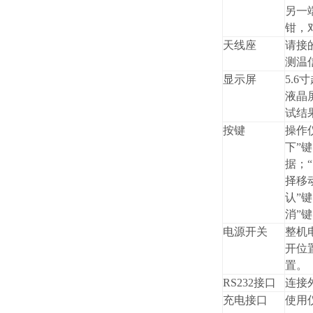
另一
钳，
天线座
请接
测温
显示屏
5.
液晶
试结
按键
操作仪
下”
据；
择移
认”
消”
电源开关
整机
开位
置。
RS232接口
连接
充电接口
使用