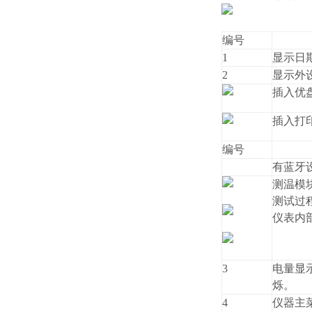
编号
1
显示日
2
显示外
插入优
插入打
编号
有蓝牙
测温模
测试过
仪表内
3
电量显
烁。
4
仪器主