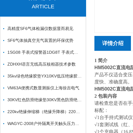
ARTICLE
高精度SF6气体检漏仪数据显而易见
SF6气体抽真空充气装置的环保优势
详情介绍
1SG08 手表式报警器1DG8T 手表式报警器
1 简介
ZDHXH语言无线高压核相器技术参数
HM5002C直流
产品不仅适合变压
35kv绿色绝缘胶垫YX10KV低压绝缘胶垫25kv绝缘胶垫
度快、准确度高。
VM63A便携式数显测振仪上海徐吉电气
HM5002C直流
2 包装内容
30KV红色防滑绝缘垫30KV黑色防滑绝缘垫
请检查您是否在手
标配：
220kv绝缘伸缩梯（绝缘升降梯）220KV刀闸检修平台
√1台手持式测试仪
WAGYC-2008户外隔离开关触头压力测试仪
√1套测试线（红
√1个充电器（16.8