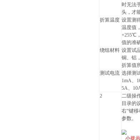
时无法
头，才
折算温度
设置测
温度值
+255
值的准
绕组材料
设置试
铜、铝
折算值
测试电流
选择测
1mA、1
5A、1
2
二级操
目录的
右”键移
参数。
小提