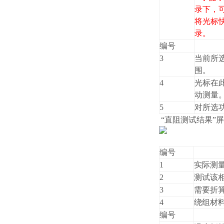
录下，可
将光标
录。
编号
3
当前所
围。
4
光标在此
动测量
5
对所选
“直阻测试结果”
编号
1
实际测
2
测试该
3
需要折
4
绕组材
编号