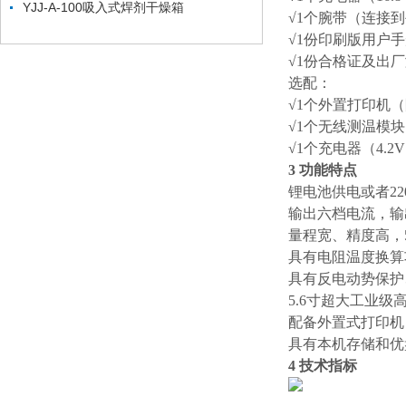
YJJ-A-100吸入式焊剂干燥箱
√1个腕带（连接
√1份印刷版用户
√1份合格证及出
选配：
√1个外置打印机
√1个无线测温模
√1个充电器（4.2
3 功能特点
锂电池供电或者2
输出六档电流，输
量程宽、精度高，50
具有电阻温度换算
具有反电动势保护
5.6寸超大工业
配备外置式打印机
具有本机存储和优
4 技术指标