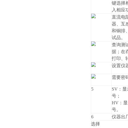
键选择
入相应
直流电
器、互
和铜排
试品。
查询测
据；在
打印、
设置仪
需要密
5
SV：
号；
HV：
号。
6
仪器出
选择