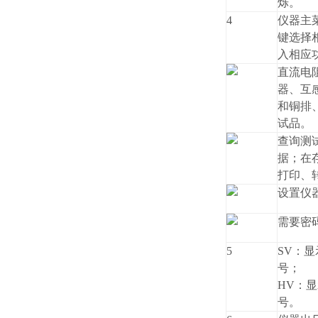
烁。
4
仪器主
键选择
入相应
直流电
器、互
和铜排
试品。
查询测
据；在
打印、
设置仪
需要密
5
SV：
号；
HV：
号。