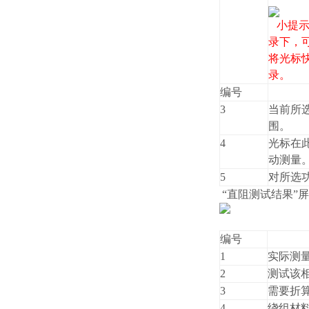
小提
录下，可
将光标
录。
编号
3
当前所
围。
4
光标在此
动测量
5
对所选
“直阻测试结果”
编号
1
实际测
2
测试该
3
需要折
4
绕组材