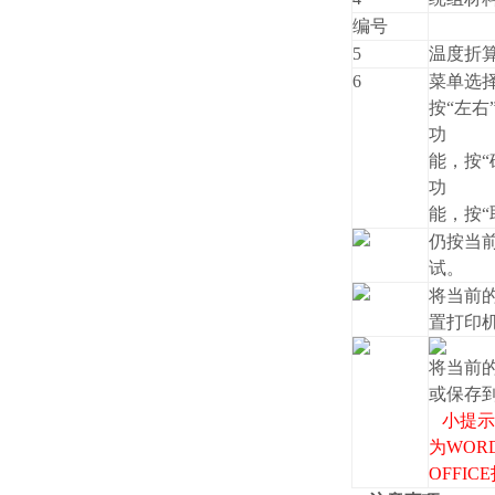
编号
5
温度折
6
菜单选
按“左右
功
能，按“
功
能，按“
仍按当
试。
将当前
置打印
将当前
或保存
小提示
为WOR
OFFI