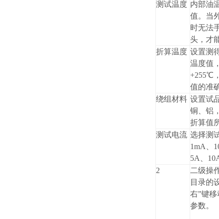
测试温度
内部油
值。当
时无法
头，才
折算温度
设置测
温度值
+255
值的准
绕组材料
设置试
铜、铝
折算值
测试电流
选择测
1mA、1
5A、1
2
二级操
目录的
右”键移
参数。