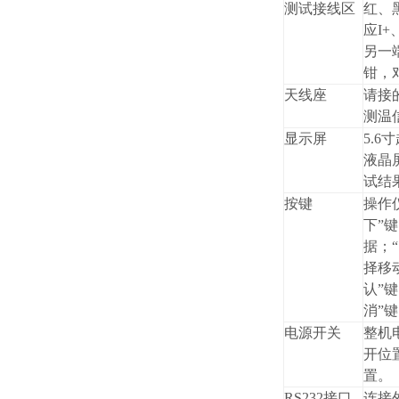
测试接线区
红、
应I+
另一
钳，
天线座
请接
测温
显示屏
5.
液晶
试结
按键
操作仪
下”
据；
择移
认”
消”
电源开关
整机
开位
置。
RS232接口
连接