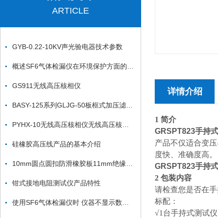
ARTICLE
GYB-0.22-10KV声光验电器技术参数
概述SF6气体检漏仪在环境保护方面的重要性
GS911无线高压核相仪
详情介绍
BASY-125系列GLJG-50板框式加压滤油机
1 简介
PYHX-10无线高压核相仪无线高压核相器*
GRSPT823手
产品不仅适合变压
硅橡胶高压线产品的基本介绍
度快、准确度高。
10mm圆点圆扣防滑橡胶板11mm绝缘胶垫（绝缘胶板）
GRSPT823手
2 包装内容
钳式接地电阻测试仪产品特性
请检查您是否在手
标配：
使用SF6气体检漏仪时 仪器不显示数值怎么办？
√1台手持式测试仪