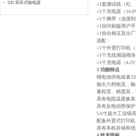
GD 风车式验电器
√1套测试线（红
√1个充电器（16.8
√1个腕带（连接
√1份印刷版用户
√1份合格证及出
选配：
√1个外置打印机
√1个无线测温模
√1个充电器（4.2
3 功能特点
锂电池供电或者2
输出六档电流，输
量程宽、精度高，50
具有电阻温度换算
具有反电动势保护
5.6寸超大工业
配备外置式打印机
具有本机存储和优
4 技术指标