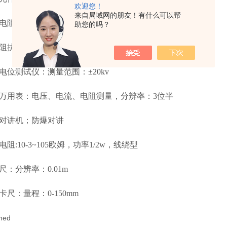
欢迎您！
来自局域网的朋友！有什么可以帮
缘电阻测试仪：0-1000MΩ
助您的吗？
表面阻抗测试仪：测量范围：103-1010Ω
静电电位测试仪：测量范围：±20kv
数字万用表：电压、电流、电阻测量，分辨率：3位半
防爆对讲机；防爆对讲
准电阻:10-3~105欧姆，功率1/2w，线绕型
卷尺：分辨率：0.01m
标卡尺：量程：0-150mm