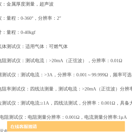
厚仪：金属厚度测量，超声波
纬仪：量程：0-360°，分辨率：2″
计：量程：0-40kgf
可燃气体测试仪：适用气体：可燃气体
地电阻测试仪：测试电流：>20mA（正弦波），分辨率：0.01Ω
地网测试仪：测试电流：>3A，分辨率：0.001～99.999Ω，频率可
壤电阻率测试仪：四线法测量，测试电流：>20mA（正弦波）分辨率：
电位测试仪：测试电流:≥1A，四线法测试，分辨率：0.001Ω，具
环路电阻测试仪：电阻测量分辨率：0.001Ω，电流测量分辨率:1μA
防雷元件测试仪：测试器件：MOV，具备大容量锂电池