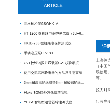
ARTICLE
高压核相仪GSWHX -A
HT-1200 微机继电保护测试仪（6U+6I）
HKJB-733 微机继电保护测试仪
详
手动液压泵CP-180
上海徐
CVT校验谐振升压装置CVT校验谐振升压装置
（中国
场使用
使用交流高压验电器的方法及注意事项
等。
3mm耐高温绝缘胶垫5mm耐酸碱绝缘胶垫6mm耐油绝缘胶垫
拉力计
Fluke Ti25红外热像仪增倍镜
1. 激
YHX-C智能型避雷器特性测试仪