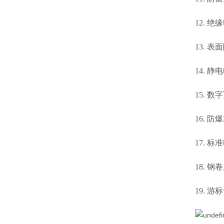
12. 绝
13. 
14. 
15. 
16. 
17. 标
18. 钢
19. 游