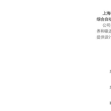
上海徐
综合自
公司拥
养和吸
提供设