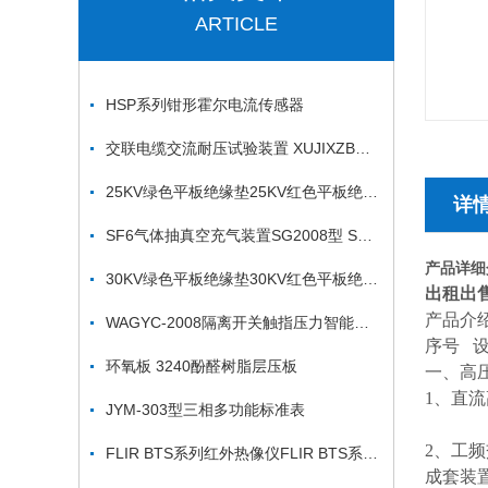
ARTICLE
HSP系列钳形霍尔电流传感器
交联电缆交流耐压试验装置 XUJIXZB电缆交流耐压试验装置
25KV绿色平板绝缘垫25KV红色平板绝缘垫
详
SF6气体抽真空充气装置SG2008型 SF6综合分析仪参数
产品详细
30KV绿色平板绝缘垫30KV红色平板绝缘垫
出租出
产品介
WAGYC-2008隔离开关触指压力智能测试仪
序号
环氧板 3240酚醛树脂层压板
一、高
1、直
JYM-303型三相多功能标准表
直
2、工
FLIR BTS系列红外热像仪FLIR BTS系列红外热像仪
成套装置