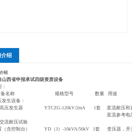
情介绍
介绍
售山西省申报承试四级资质设备
绍：
 设备名称 规格型号 数量 用途
压发生设备：
流高压发生器 YTCZG-120kV/2mA 1套 直流耐压
流参考电压和直流泄漏
频交流耐压试验
（含控制台） YD（J）-10kVA/50kV 1套 变压器，开