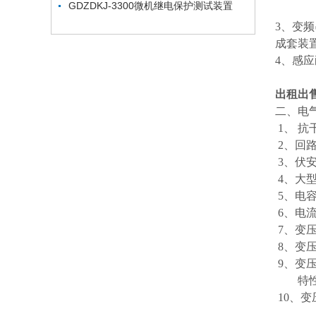
GDZDKJ-3300微机继电保护测试装置
3、变
成套装
4、感
出租出
二、电
1、 
2、回
3、伏
4、大
5、
6、电
7、变
8、变
9、变
特性
10、