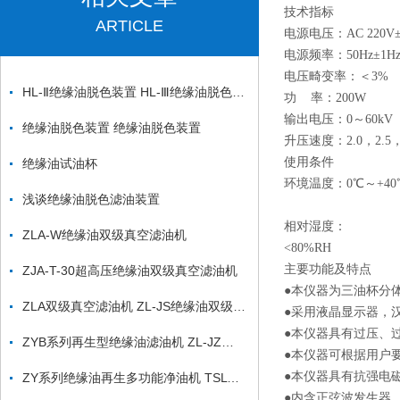
技术指标
ARTICLE
电源电压：AC 220V±
电源频率：50Hz±1H
电压畸变率：＜3%
HL-Ⅱ绝缘油脱色装置 HL-Ⅲ绝缘油脱色装置
功 率：200W
输出电压：0～60kV
绝缘油脱色装置 绝缘油脱色装置
升压速度：2.0，2.5，
使用条件
绝缘油试油杯
环境温度：0℃～+40
浅谈绝缘油脱色滤油装置
相对湿度：
ZLA-W绝缘油双级真空滤油机
<80%RH
主要功能及特点
ZJA-T-30超高压绝缘油双级真空滤油机
●本仪器为三油杯分
ZLA双级真空滤油机 ZL-JS绝缘油双级真空滤油机
●采用液晶显示器，
●本仪器具有过压、
ZYB系列再生型绝缘油滤油机 ZL-JZ绝缘油脱色滤油装置
●本仪器可根据用户
●本仪器具有抗强电
ZY系列绝缘油再生多功能净油机 TSLYJ绝缘油脱色滤油机
●内含正弦波发生器