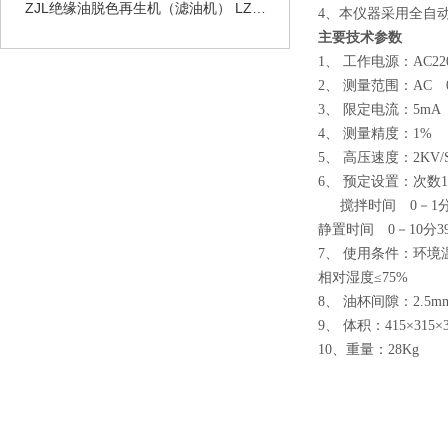
ZJL绝缘油脱色再生机（滤油机） LZ绝缘油脱色装置
4、本仪器采用全自
主要技术参数
1、 工作电源：AC220
2、 测量范围：AC 0
3、 限定电流：5mA
4、 测量精度：1%
5、 高压速度：2KV/S
6、 预定设置：次数1
搅拌时间 0－1分
静置时间 0－10分3
7、 使用条件：环境温
相对湿度≤75%
8、 油杯间隙：2.5
9、 体积：415×315×
10、重量：28Kg