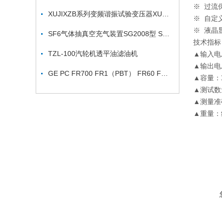
※ 过流
XUJIXZB系列变频谐振试验变压器XUJIXZB变频谐振试验变压器
※ 自定
※ 液晶
SF6气体抽真空充气装置SG2008型 SF6综合分析仪参数
技术指标
TZL-100汽轮机透平油滤油机
▲输入电压
▲输出电压
GE PC FR700 FR1（PBT） FR60 FR83 FR65
▲容量：3
▲测试数
▲测量准
▲重量：