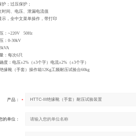
保护；过压保护；
义时间、电压、泄漏电流值
显示，全中文菜单操作，带打印
：~220V 50Hz
：0-30kV
kVA
量：每次6只
确度：电压±2%（±3个字）电流±2%（±3个字）
绝缘靴（手套）操作箱12Kg工频耐压试验台60kg
产品：
您的单位：