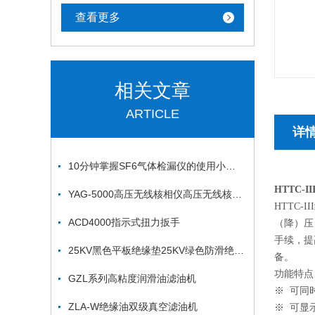
查看更多
相关文章
ARTICLE
详
10分钟掌握SF6气体检漏仪的使用小诀窍
HTTC-
YAG-5000高压无线核相仪高压无线核相器*
HTTC
ACD4000指示式扭力扳手
（降）压
手续，提
25KV黑色平板绝缘垫25KV绿色防滑绝缘垫
备。
功能特点
GZL系列高粘度润滑油滤油机
※ 可同
ZLA-W绝缘油双级真空滤油机
※ 可显