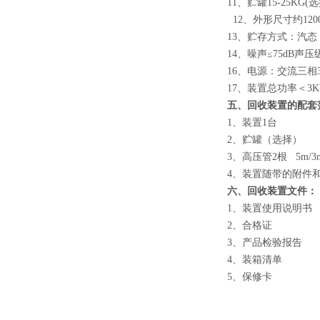
11、贮罐15-25KG(
12、外形尺寸约1200m
13、贮存方式：汽态
14、噪声≤75dB声压
16、电源：交流三相38
17、装置总功率＜3
五、回收装置的配套
1、装置1台
2、贮罐（选择）
3、高压管2根 5m
4、装置随带的附件
六、回收装置文件：
1、装置使用说明书
2、合格证
3、产品检验报告
4、装箱清单
5、保修卡