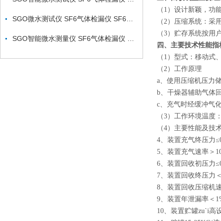
（1）设计新颖，功
SGO微水测试仪 SF6气体检漏仪 SF6气体定量测漏仪厂家
（2）压缩系统：采用
（3）贮存系统按用户
SGO智能微水测量仪 SF6气体检漏仪 SF6综合分析仪新型
四、主要技术性能指
（1）型式：移动式
（2）工作原理
a、使用压缩机压力
b、干燥器辅助气体
c、充气时经缓冲气
（3）工作环境温度： -1
（4）主要性能及技
4、装置充气终压力≤0.
5、装置充气速率＞10m
6、装置回收初压力≤0.
7、装置回收终压力＜5
8、装置回收压缩机速率
9、装置年泄漏率＜1
10、装置贮罐
zu`i
高设