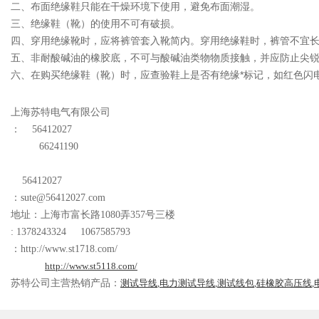
二、
布面绝缘鞋只能在干燥环境下使用，避免布面潮湿。
三、绝缘鞋（靴）的使用不可有破损。
四、穿用
绝缘靴
时，应将裤管套入靴简内。穿用绝缘鞋时，裤管不
五、非耐酸碱油的橡胶底，不可与酸碱油类物物质接触，并应防止
六、在购买绝缘鞋（靴）时，应查验鞋上是否有绝缘*标记，如红色闪
上海苏特电气有限公司
：
56412027
66241190
56412027
：
sute@56412027.com
地址：上海市富长路
1080
弄
357
号三楼
: 1378243324 1067585793
：
http://www.st1718.com/
http://www.st5118.com/
苏特公司主营热销产品：
测试导线
,
电力测试导线
,
测试线包
,
硅橡胶高压线
,