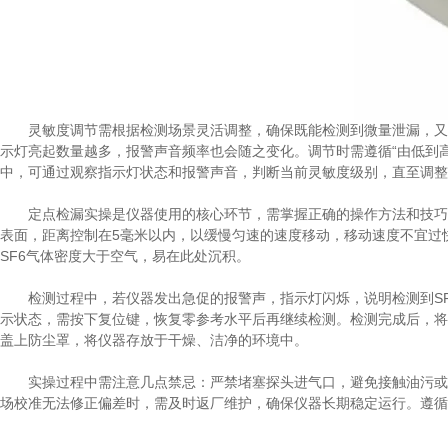
灵敏度调节需根据检测场景灵活调整，确保既能检测到微量泄漏，又能
示灯亮起数量越多，报警声音频率也会随之变化。调节时需遵循“由低到
中，可通过观察指示灯状态和报警声音，判断当前灵敏度级别，直至调整
定点检漏实操是仪器使用的核心环节，需掌握正确的操作方法和技巧。
表面，距离控制在5毫米以内，以缓慢匀速的速度移动，移动速度不宜过
SF6气体密度大于空气，易在此处沉积。
检测过程中，若仪器发出急促的报警声，指示灯闪烁，说明检测到SF
示状态，需按下复位键，恢复零参考水平后再继续检测。检测完成后，将探
盖上防尘罩，将仪器存放于干燥、洁净的环境中。
实操过程中需注意几点禁忌：严禁堵塞探头进气口，避免接触油污或液
场校准无法修正偏差时，需及时返厂维护，确保仪器长期稳定运行。遵循