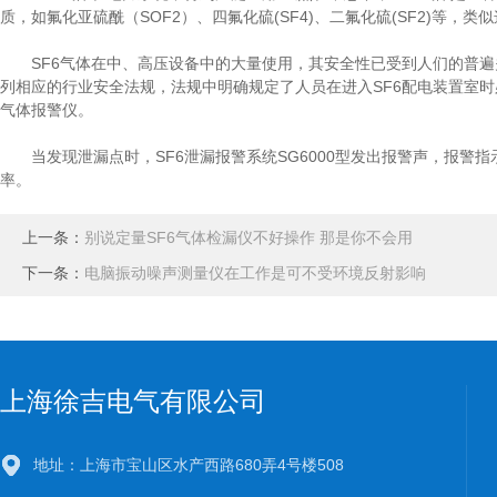
质，如氟化亚硫酰（SOF2）、四氟化硫(SF4)、二氟化硫(SF2)等
SF6气体在中、高压设备中的大量使用，其安全性已受到人们的普遍关
列相应的行业安全法规，法规中明确规定了人员在进入SF6配电装置室时必
气体报警仪。
当发现泄漏点时，SF6泄漏报警系统SG6000型发出报警声，报警指
率。
上一条：
别说定量SF6气体检漏仪不好操作 那是你不会用
下一条：
电脑振动噪声测量仪在工作是可不受环境反射影响
上海徐吉电气有限公司
地址：上海市宝山区水产西路680弄4号楼508